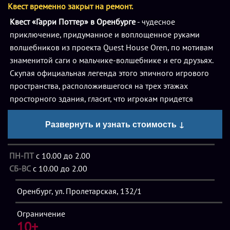
Квест временно закрыт на ремонт.
Квест «Гарри Поттер» в Оренбурге
- чудесное
приключение, придуманное и воплощенное руками
волшебников из проекта Quest House Oren, по мотивам
знаменитой саги о мальчике-волшебнике и его друзьях.
Скупая официальная легенда этого эпичного игрового
пространства, расположившегося на трех этажах
просторного здания, гласит, что игрокам придется
принять участие в схватке Добра со Злом, финалом
Развернуть и узнать стоимость ↓
которой завершается серия книг о Гарри Поттере. За час
игры члены команды близко познакомятся с волшебным
миром Хогвартса, приготовят самое сложное из зелий,
ПН-ПТ
с 10.00 до 2.00
примут участие в турнире с волшебными шахтами,
СБ-ВС
с 10.00 до 2.00
попробуют сыворотку правды, исследуют самые
секретные и невероятные уголки башни Гриффиндора и
Оренбург, ул. Пролетарская, 132/1
всего замка.
Ограничение
10+
Согласно сюжету игры, ребят и взрослых ожидают поиски